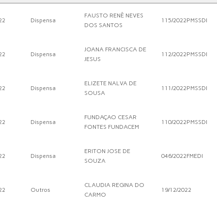
FAUSTO RENÊ NEVES
22
Dispensa
115/2022PMSSDI
DOS SANTOS
JOANA FRANCISCA DE
22
Dispensa
112/2022PMSSDI
JESUS
ELIZETE NALVA DE
22
Dispensa
111/2022PMSSDI
SOUSA
FUNDAÇAO CESAR
22
Dispensa
110/2022PMSSDI
FONTES FUNDACEM
ERITON JOSE DE
22
Dispensa
046/2022FMEDI
SOUZA
CLAUDIA REGINA DO
22
Outros
19/12/2022
CARMO