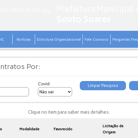
Prefeitura Municipal 
Souto Soares
SIC
Notícias
Estrutura Organizacional
Fale Conosco
Perguntas Fre
ntratos Por:
Covid:
Limpar Pesquisa
Clique no item para saber mais detalhes.
Licitação de
o
Modalidade
Favorecido
Origem