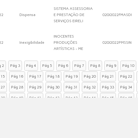
SISTEMA ASSESSORIA
22
Dispensa
E PRESTAÇÃO DE
020/2022FMASDI
SERVIÇOS EIRELI
INOCENTES
22
Inexigibilidade
PRODUÇÕES
020/2022PMSSIN
ARTÍSTICAS - ME
 2
Pág 3
Pág 4
Pág 5
Pág 6
Pág 7
Pág 8
Pág 9
Pág 10
 15
Pág 16
Pág 17
Pág 18
Pág 19
Pág 20
Pág 21
Pág 22
 27
Pág 28
Pág 29
Pág 30
Pág 31
Pág 32
Pág 33
Pág 34
 39
Pág 40
Pág 41
Pág 42
Pág 43
Pág 44
Pág 45
Pág 46
 51
Pág 52
Pág 53
Pág 54
Pág 55
Pág 56
Pág 57
Pág 58
 63
Pág 64
Pág 65
Pág 66
Pág 67
Pág 68
Pág 69
Pág 70
 75
Pág 76
Pág 77
Pág 78
Pág 79
Pág 80
Pág 81
Última