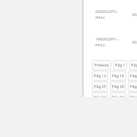
020/2022PS-
20
FMAS
168/2022PS-
20
PMSS
Primeira
Pág 1
Pág
Pág 13
Pág 14
Pág
Pág 25
Pág 26
Pág
Pág 37
Pág 38
Pág
Pág 49
Pág 50
Pág
Pág 61
Pág 62
Pág
Pág 73
Pág 74
Pág