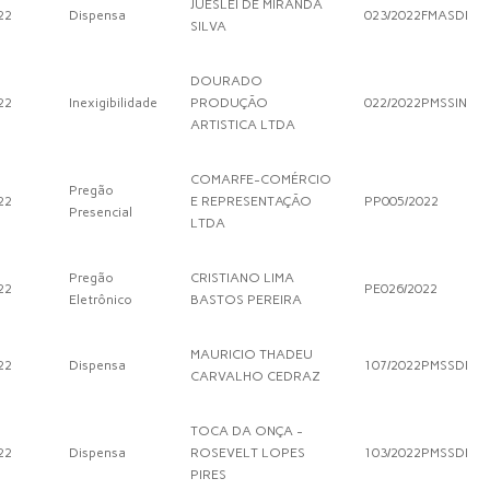
JUESLEI DE MIRANDA
22
Dispensa
023/2022FMASDI
SILVA
DOURADO
22
Inexigibilidade
PRODUÇÃO
022/2022PMSSIN
ARTISTICA LTDA
COMARFE-COMÉRCIO
Pregão
22
E REPRESENTAÇÃO
PP005/2022
Presencial
LTDA
Pregão
CRISTIANO LIMA
22
PE026/2022
Eletrônico
BASTOS PEREIRA
MAURICIO THADEU
22
Dispensa
107/2022PMSSDI
CARVALHO CEDRAZ
TOCA DA ONÇA -
22
Dispensa
ROSEVELT LOPES
103/2022PMSSDI
PIRES