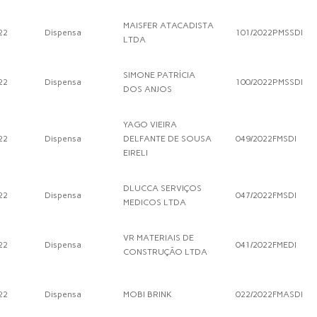
MAISFER ATACADISTA
22
Dispensa
101/2022PMSSDI
LTDA
SIMONE PATRÍCIA
22
Dispensa
100/2022PMSSDI
DOS ANJOS
YAGO VIEIRA
22
Dispensa
DELFANTE DE SOUSA
049/2022FMSDI
EIRELI
DLUCCA SERVIÇOS
22
Dispensa
047/2022FMSDI
MEDICOS LTDA
VR MATERIAIS DE
22
Dispensa
041/2022FMEDI
CONSTRUÇÃO LTDA
22
Dispensa
MOBI BRINK
022/2022FMASDI