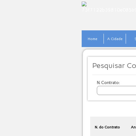
Home
A Cidade
Pesquisar Co
N. Contrato:
N. do Contrato
An