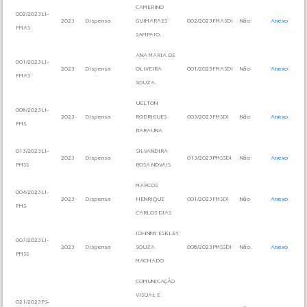
CAMERINO
002/2023LI-
2023
Dispensa
GUIMARAES
002/2023FMASDI
Não
Anexo
FMAS
SAMPAIO.
ANA MARIA DE
001/2023LI-
2023
Dispensa
OLIVEIRA
001/2023FMASDI
Não
Anexo
FMAS
SOUZA.
UELTON
006/2023LI-
2023
Dispensa
RODRIGUES
003/2023FMSDI
Não
Anexo
FMS
BARAUNA
013/2023LI-
SILVANDIRA
2023
Dispensa
013/2023PMSSDI
Não
Anexo
PMSS
ROSA NOVAIS
MARCOS
004/2023LI-
2023
Dispensa
HENRIQUE
001/2023FMSDI
Não
Anexo
FMS
CARLOS DIAS
JOHNNY ESKLEY
007/2023LI-
2023
Dispensa
SOUZA
008/2023PMSSDI
Não
Anexo
PMSS
MACHADO
COMUNICAÇÃO
VISUAL E
021/2023PS-