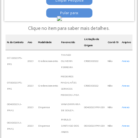
Limpar Pesquisa
Pular para:
Clique no item para saber mais detalhes.
Licitação de
N. do Contrato
Ano
Modalidade
Favorecido
Covid-19
Arquivo
Origem
THIAGO
011/2023PS-
2023
Credenciamento
OLIVEIRA
CR003/2022
Não
Anexo
FMS
FERREIRA
MEDEIROS
010/2023PS-
MAGALHÃES
2023
Credenciamento
CR003/2022
Não
Anexo
FMS
SERVICOS
MEDICOS LTDA
004/2023LI-
VANADIR MARIA
2023
Dispensa
004/2023FMASDI
Não
Anexo
FMAS
DE SOUZA.
PABULO
003/2023LI-
2023
Dispensa
SANTIAGO DOS
003/2023FMASDI
Não
Anexo
FMAS
ANJOS