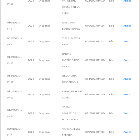
2023
Dispensa
MARKETING
022/2023PMSSDI
Não
Anexo
PMSS
COSTA E SILVA
LTDA
010/2023LI-
WALDEMIR
2023
Dispensa
010/2023FMEDI
Não
Anexo
FME
BENTO NOVAES
005/2023LI-
STELA BASTOS
2023
Dispensa
002/2023FMSDI
Não
Anexo
FMS
PINTO
SIMONE
015/2023LI-
2023
Dispensa
PATRÍCIA DOS
015/2023PMSSDI
Não
Anexo
PMSS
ANJOS
014/2023LI-
SILVANDIRA
2023
Dispensa
014/2023PMSSDI
Não
Anexo
PMSS
ROSA NOVAIS
011/2023LI-
PEDRO DE JESUS
2023
Dispensa
012/2023PMSSDI
Não
Anexo
PMSS
ALVES
MARIA
010/2023LI-
2023
Dispensa
APARECIDA
011/2023PMSSDI
Não
Anexo
PMSSS
ROSA CEDRO
009/2023LI-
MARCIA ALVES
2023
Dispensa
009/2023FMEDI
Não
Anexo
FME
PEREIRA