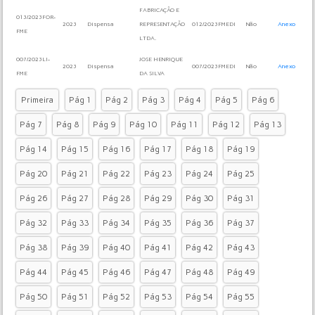
FABRICAÇÃO E
013/2023FOR-
2023
Dispensa
REPRESENTAÇÃO
012/2023FMEDI
Não
Anexo
FME
LTDA.
007/2023LI-
JOSE HENRIQUE
2023
Dispensa
007/2023FMEDI
Não
Anexo
FME
DA SILVA
Primeira
Pág 1
Pág 2
Pág 3
Pág 4
Pág 5
Pág 6
Pág 7
Pág 8
Pág 9
Pág 10
Pág 11
Pág 12
Pág 13
Pág 14
Pág 15
Pág 16
Pág 17
Pág 18
Pág 19
Pág 20
Pág 21
Pág 22
Pág 23
Pág 24
Pág 25
Pág 26
Pág 27
Pág 28
Pág 29
Pág 30
Pág 31
Pág 32
Pág 33
Pág 34
Pág 35
Pág 36
Pág 37
Pág 38
Pág 39
Pág 40
Pág 41
Pág 42
Pág 43
Pág 44
Pág 45
Pág 46
Pág 47
Pág 48
Pág 49
Pág 50
Pág 51
Pág 52
Pág 53
Pág 54
Pág 55