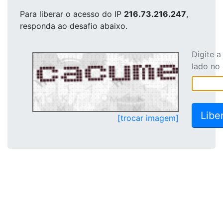
Para liberar o acesso
do IP
216.73.216.247
,
responda ao desafio abaixo.
Digite 
lado no
[trocar imagem]